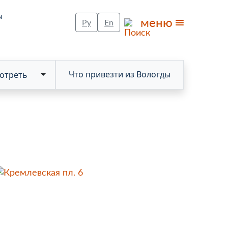
ы
меню
Ру
En
Что привезти из Вологды
отреть
Toggle Dropdown