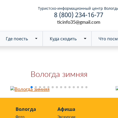
Туристско-информационный центр Вологд
8 (800) 234-16-77
ticinfo35@gmail.com
Где поесть
Куда сходить
Что посм
Toggle Dropdown
Вологда зимняя
Вологда
Афиша
Фото
Экскурсии