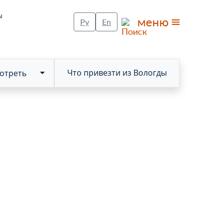
ы
меню
Ру
En
Что привезти из Вологды
отреть
Toggle Dropdown