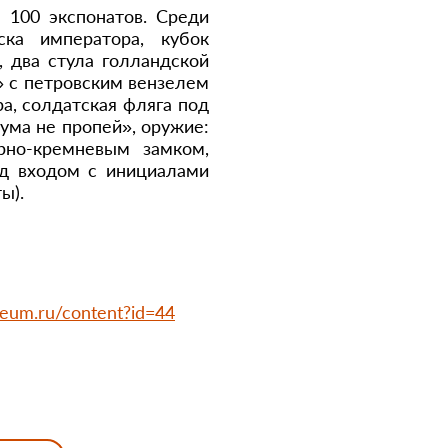
 100 экспонатов. Среди
ка императора, кубок
 два стула голландской
» с петровским вензелем
ра, солдатская фляга под
 ума не пропей», оружие:
рно-кремневым замком,
ад входом с инициалами
ы).
eum.ru/content?id=44