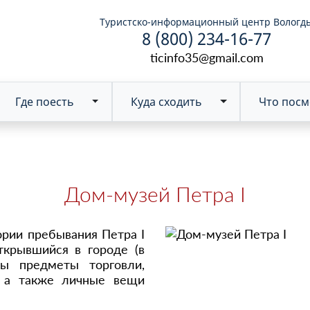
Туристско-информационный центр Вологд
8 (800) 234-16-77
ticinfo35@gmail.com
Где поесть
Куда сходить
Что посм
Toggle Dropdown
Дом-музей Петра I
ории пребывания Петра I
ткрывшийся в городе (в
ны предметы торговли,
в, а также личные вещи