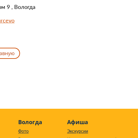
ом 9 , Вологда
urcevo
лавную
Вологда
Афиша
Фото
Экскурсии