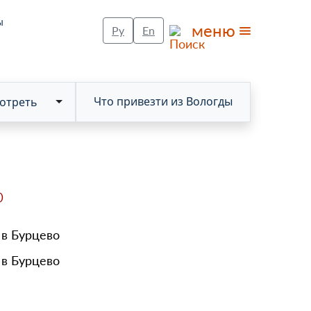
ы
меню
Ру
En
Что привезти из Вологды
отреть
Toggle Dropdown
о