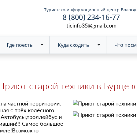
Туристско-информационный центр Вологд
8 (800) 234-16-77
ticinfo35@gmail.com
Где поесть
Куда сходить
Что посм
Toggle Dropdown
Приют старой техники в Бурцев
на частной территории.
ая с трёх колёсного
 Автобусы,троллейбус и
 машин!!! Самое большое
земле!Возможно