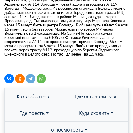
Через Вологду проходят федеральные трассы М-8 Москва –
Архангельск, А-114 Вологда – Новая Ладога и автодорога А-119
Вологда – Медвежьегорск. Из российской столицы в Вологду можно
добраться практически на автопилоте. Города связывает трасса М8,
она же Е115. Выезд на нее — в районе Мытищ, оттуда — через
Ярославль до д. Емельяново, а там уйти на улицу Маршала Конева и
через 15 минут быть в центре Вологды. В общем путь займет 6 часов
15 минут, если без заторов. Можно ехать по трассе М7 через
Владимир, но на 2 часа дольше. Из Санкт-Петербурга самый
короткий маршрут — по Е105 до Юшково/Речников, дальше
сворачиваем на А114, которая и приведет прямо в Вологду. 655 км
можно преодолеть за 8 часов 15 минут. Любители природы могут
поехать через трассу А119, проходящую по берегам Ладожского,
Онежского и Белого озер. Но так «длиннее» на 1,5 часа.
Как добраться
Где остановиться
Где поесть
Куда сходить
Что посмотреть