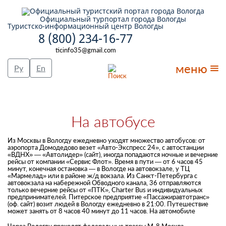
Официальный турпортал города Вологды
Туристско-информационный центр Вологды
8 (800) 234-16-77
ticinfo35@gmail.com
меню
Ру
En
На автобусе
Из Москвы в Вологду ежедневно уходят множество автобусов: от
аэропорта Домодедово везет «Авто-Экспресс 24», с автостанции
«ВДНХ» — «Автолидер» (сайт), иногда попадаются ночные и вечерние
рейсы от компании «Сервис Флот». Время в пути — от 6 часов 45
минут, конечная остановка — в Вологде на автовокзале, у ТЦ
«Мармелад» или в районе ж/д вокзала. Из Санкт-Петербурга с
автовокзала на набережной Обводного канала, 36 отправляются
только вечерние рейсы от «ПТК», Charter Bus и индивидуальных
предпринимателей. Питерское предприятие «Пассажиравтотранс»
(оф. сайт) возит людей в Вологду ежедневно в 21:00. Путешествие
может занять от 8 часов 40 минут до 11 часов. На автомобиле